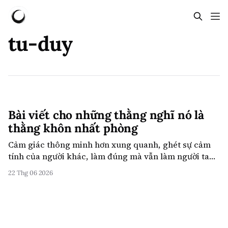
tu-duy
Bài viết cho những thằng nghĩ nó là
thằng khôn nhất phòng
Cảm giác thông minh hơn xung quanh, ghét sự cảm
tính của người khác, làm đúng mà vẫn làm người ta
tổn thương. Mình sống trong cảm giác đó khá lâu, rồi
22 Thg 06 2026
tính ra nó là nước đi phi lý trí nhất trên bàn cờ, theo
đúng định nghĩa lý trí mà mình tôn thờ.