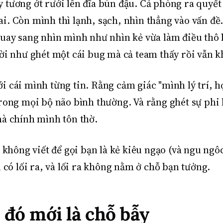
 tương ớt rưới lên đĩa bún đậu. Cả phòng ra quyết
 sai. Còn mình thì lạnh, sạch, nhìn thẳng vào vấn đ
quay sang nhìn mình như nhìn kẻ vừa làm điều thô 
ười như ghét một cái bug mà cả team thấy rồi vẫn k
i cái mình từng tin. Rằng cảm giác "mình lý trí, 
ong mọi bộ não bình thường. Và rằng ghét sự phi lý 
mà chính mình tôn thờ.
ông viết để gọi bạn là kẻ kiêu ngạo (và ngu ngôc
 có lối ra, và lối ra không nằm ở chỗ bạn tưởng.
 đó mới là chỗ bẫy