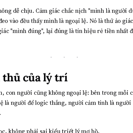
 không dễ chịu. Cảm giác chắc nịch "mình là người d
i đeo vào đều thấy mình là ngoại lệ. Nó là thứ ảo 
giác "mình đúng", lại đúng là tín hiệu rẻ tiền nhấ
thủ của lý trí
n, con người cũng không ngoại lệ: bên trong mỗi 
uệ là người để logic thắng, người cảm tính là ngườ
.
ọc, không phải sai kiểu triết lý mơ hồ.