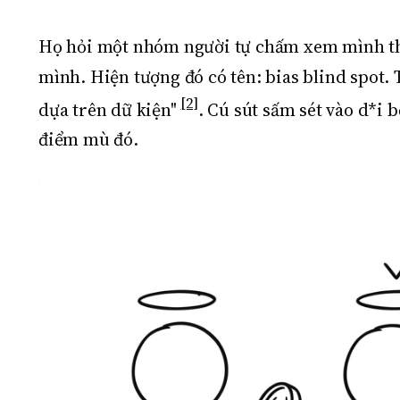
Họ hỏi một nhóm người tự chấm xem mình thi
mình. Hiện tượng đó có tên: bias blind spot. T
[2]
dựa trên dữ kiện"
. Cú sút sấm sét vào d*i
điểm mù đó.