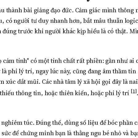
sau thành bài giảng đạo đức. Cảm giác mình thôn
, có người tư duy nhanh hơn, bắt mâu thuẫn logic 
 đúng trước khi người khác kịp hiểu là có thật. M
 cảm tính" có một tính chất rất phiền: gần như ai
 là phi lý trí, ngay lúc này, cũng đang âm thầm ti
m xúc dắt mũi. Các nhà tâm lý xã hội gọi đây là na
[1]
thiếu thông tin, hoặc thiên kiến, hoặc phi lý trí
o nghiêm túc. Đúng thế, dùng số liệu để bóc phần c
ỏ sức để chứng minh bạn là thằng ngu bé nhỏ và b