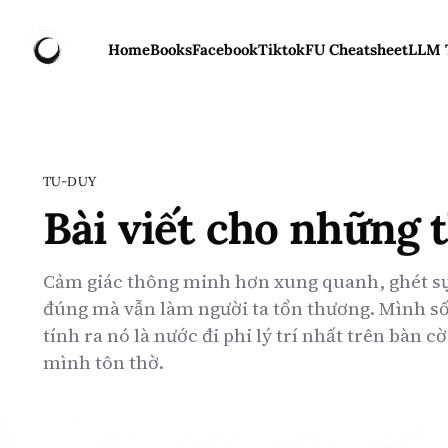
Home
Books
Facebook
Tiktok
FU Cheatsheet
LLM 
TU-DUY
Bài viết cho những 
Cảm giác thông minh hơn xung quanh, ghét sự
đúng mà vẫn làm người ta tổn thương. Mình số
tính ra nó là nước đi phi lý trí nhất trên bàn c
mình tôn thờ.