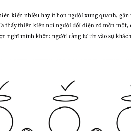
ên kiến nhiều hay ít hơn người xung quanh, gần n
a thấy thiên kiến nơi người đối diện rõ mồn một, cò
 bọn nghĩ mình khôn: người càng tự tin vào sự khác