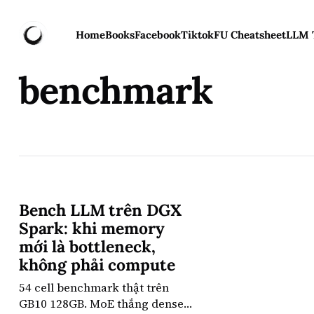
Home
Books
Facebook
Tiktok
FU Cheatsheet
LLM 
benchmark
Bench LLM trên DGX
Spark: khi memory
mới là bottleneck,
không phải compute
54 cell benchmark thật trên
GB10 128GB. MoE thắng dense