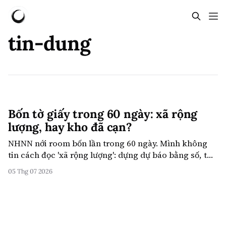
tin-dung
Bốn tờ giấy trong 60 ngày: xã rộng
lượng, hay kho đã cạn?
NHNN nới room bốn lần trong 60 ngày. Mình không
tin cách đọc 'xã rộng lượng': dựng dự báo bằng số, từ
nay đến 2028 các xưởng vay (ngân hàng) phải đi gom
05 Thg 07 2026
gạo (vốn) ầm ầm - bán suất hùn, vay bao đỗ, giành
từng bồ tiền gửi. Cổ đông nhạt bữa, biên lời bị ép. Còn
chợ nhà đất không sập, chỉ ngừng họp.