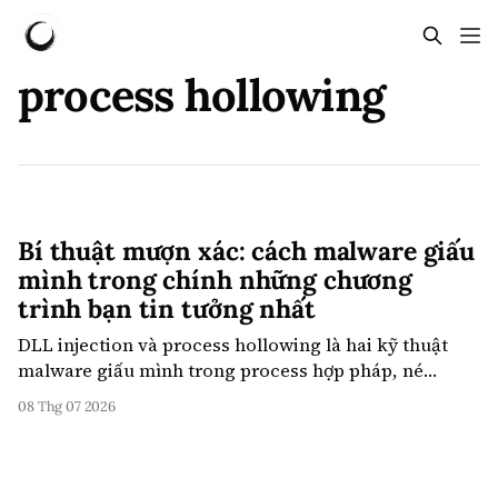
process hollowing
Bí thuật mượn xác: cách malware giấu
mình trong chính những chương
trình bạn tin tưởng nhất
DLL injection và process hollowing là hai kỹ thuật
malware giấu mình trong process hợp pháp, né
antivirus. Giải thích dễ hiểu qua analogy, ví dụ
08 Thg 07 2026
Stuxnet 2010 và lý do Windows không thể cấm.