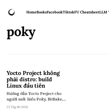
Home
Books
Facebook
Tiktok
FU Cheatsheet
LLM 
poky
Yocto Project không
phải distro: build
Linux đầu tiên
Hướng dẫn Yocto Project cho
người mới: hiểu Poky, BitBake,
layers, recipes, build image
23 Thg 06 2026