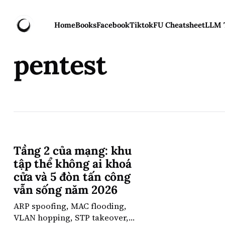
Home
Books
Facebook
Tiktok
FU Cheatsheet
LLM 
pentest
Tầng 2 của mạng: khu
tập thể không ai khoá
cửa và 5 đòn tấn công
vẫn sống năm 2026
ARP spoofing, MAC flooding,
VLAN hopping, STP takeover,