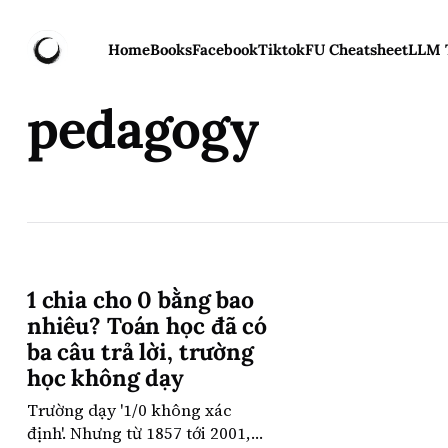
Home
Books
Facebook
Tiktok
FU Cheatsheet
LLM 
pedagogy
1 chia cho 0 bằng bao
nhiêu? Toán học đã có
ba câu trả lời, trường
học không dạy
Trường dạy '1/0 không xác
định'. Nhưng từ 1857 tới 2001,