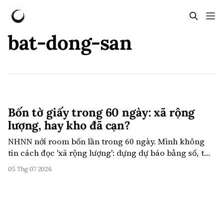
bat-dong-san
Bốn tờ giấy trong 60 ngày: xã rộng
lượng, hay kho đã cạn?
NHNN nới room bốn lần trong 60 ngày. Mình không
tin cách đọc 'xã rộng lượng': dựng dự báo bằng số, từ
nay đến 2028 các xưởng vay (ngân hàng) phải đi gom
05 Thg 07 2026
gạo (vốn) ầm ầm - bán suất hùn, vay bao đỗ, giành
từng bồ tiền gửi. Cổ đông nhạt bữa, biên lời bị ép. Còn
chợ nhà đất không sập, chỉ ngừng họp.