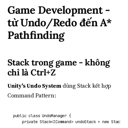
Game Development -
từ Undo/Redo đến A*
Pathfinding
Stack trong game - không
chỉ là Ctrl+Z
Unity's Undo System
dùng Stack kết hợp
Command Pattern:
public
class
UndoManager
 {

private
 Stack<ICommand> undoStack = 
new
 Stack<IC