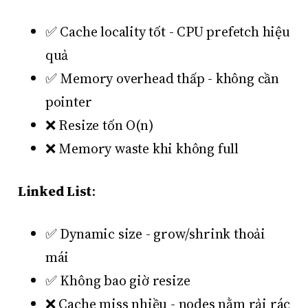
✅ Cache locality tốt - CPU prefetch hiệu
quả
✅ Memory overhead thấp - không cần
pointer
❌ Resize tốn O(n)
❌ Memory waste khi không full
Linked List
:
✅ Dynamic size - grow/shrink thoải
mái
✅ Không bao giờ resize
❌ Cache miss nhiều - nodes nằm rải rác