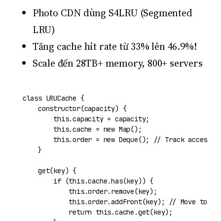
Photo CDN dùng S4LRU (Segmented
LRU)
Tăng cache hit rate từ 33% lên 46.9%!
Scale đến 28TB+ memory, 800+ servers
class
LRUCache
 {

constructor
(
capacity
) {

this
.
capacity
 = capacity;

this
.
cache
 = 
new
Map
();

this
.
order
 = 
new
Deque
(); 
// Track access o
    }

get
(
key
) {

if
 (
this
.
cache
.
has
(key)) {

this
.
order
.
remove
(key);

this
.
order
.
addFront
(key); 
// Move to fr
return
this
.
cache
.
get
(key);
