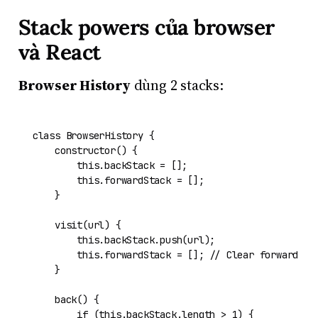
Stack powers của browser
và React
Browser History
dùng 2 stacks:
class
BrowserHistory
 {

constructor
(
) {

this
.
backStack
 = [];

this
.
forwardStack
 = [];

    }

visit
(
url
) {

this
.
backStack
.
push
(url);

this
.
forwardStack
 = []; 
// Clear forward hi
    }

back
(
) {

if
 (
this
.
backStack
.
length
 > 
1
) {
