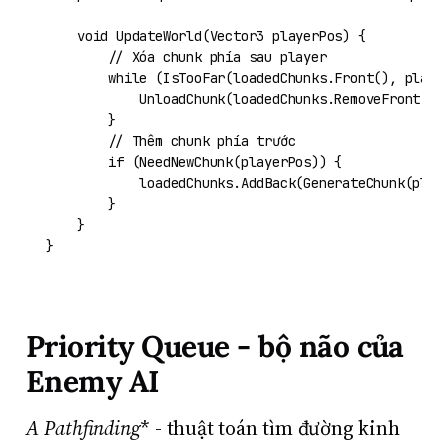
void
UpdateWorld
(
Vector3 playerPos
)
 {

// Xóa chunk phía sau player
while
 (IsTooFar(loadedChunks.Front(), player
            UnloadChunk(loadedChunks.RemoveFront());
        }

// Thêm chunk phía trước
if
 (NeedNewChunk(playerPos)) {

            loadedChunks.AddBack(GenerateChunk(playe
        }

    }

Priority Queue - bộ não của
Enemy AI
A
Pathfinding
* - thuật toán tìm đường kinh