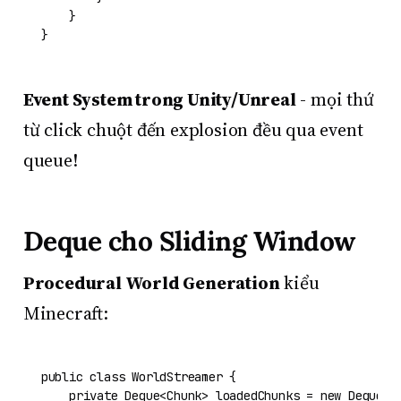
    }

Event System trong Unity/Unreal
- mọi thứ
từ click chuột đến explosion đều qua event
queue!
Deque cho Sliding Window
Procedural World Generation
kiểu
Minecraft:
public
class
WorldStreamer
 {

private
 Deque<Chunk> loadedChunks = 
new
 Deque<Ch