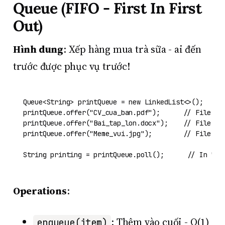
Queue (FIFO - First In First
Out)
Hình dung
: Xếp hàng mua trà sữa - ai đến
trước được phục vụ trước!
Queue<String> printQueue = 
new
LinkedList
<>();

printQueue.offer(
"CV_cua_ban.pdf"
);      
// File 1 
printQueue.offer(
"Bai_tap_lon.docx"
);    
// File 2 
printQueue.offer(
"Meme_vui.jpg"
);        
// File 3 
String
printing
=
 printQueue.poll();      
// In "CV
Operations
:
: Thêm vào cuối - O(1)
enqueue(item)