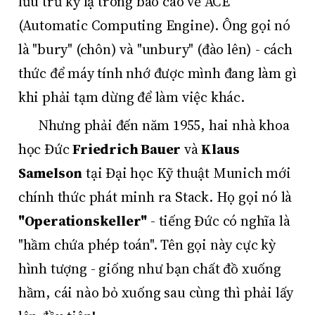
lưu trữ kỳ lạ trong báo cáo về ACE
(Automatic Computing Engine). Ông gọi nó
là "bury" (chôn) và "unbury" (đào lên) - cách
thức để máy tính nhớ được mình đang làm gì
khi phải tạm dừng để làm việc khác.
Nhưng phải đến năm 1955, hai nhà khoa
học Đức
Friedrich Bauer
và
Klaus
Samelson
tại Đại học Kỹ thuật Munich mới
chính thức phát minh ra Stack. Họ gọi nó là
"Operationskeller"
- tiếng Đức có nghĩa là
"hầm chứa phép toán". Tên gọi này cực kỳ
hình tượng - giống như bạn chất đồ xuống
hầm, cái nào bỏ xuống sau cùng thì phải lấy