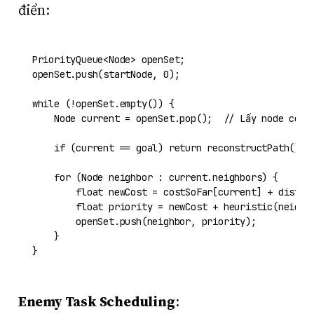
điển:
PriorityQueue<Node> openSet;

openSet.
push
(startNode, 
0
);

while
 (!openSet.
empty
()) {

    Node current = openSet.
pop
();  
// Lấy node có f
if
 (current == goal) 
return
reconstructPath
();

for
 (Node neighbor : current.neighbors) {

float
 newCost = costSoFar[current] + 
distan
float
 priority = newCost + 
heuristic
(neighbo
        openSet.
push
(neighbor, priority);

    }

Enemy Task Scheduling
: