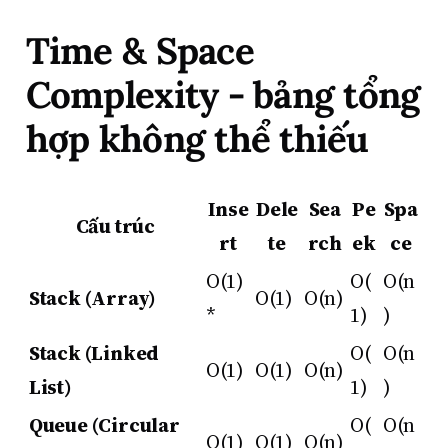
Time & Space
Complexity - bảng tổng
hợp không thể thiếu
Inse
Dele
Sea
Pe
Spa
Cấu trúc
rt
te
rch
ek
ce
O(1)
O(
O(n
Stack (Array)
O(1)
O(n)
*
1)
)
Stack (Linked
O(
O(n
O(1)
O(1)
O(n)
List)
1)
)
Queue (Circular
O(
O(n
O(1)
O(1)
O(n)