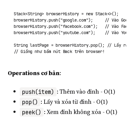
Stack<String> browserHistory = 
new
Stack
<>();

browserHistory.push(
"google.com"
);     
// Vào Googl
browserHistory.push(
"facebook.com"
);   
// Vào Faceb
browserHistory.push(
"youtube.com"
);    
// Vào YouTu
String
lastPage
=
 browserHistory.pop(); 
// Lấy ra "
// Giống như bấm nút Back trên browser!
Operations cơ bản
:
: Thêm vào đỉnh - O(1)
push(item)
: Lấy và xóa từ đỉnh - O(1)
pop()
: Xem đỉnh không xóa - O(1)
peek()