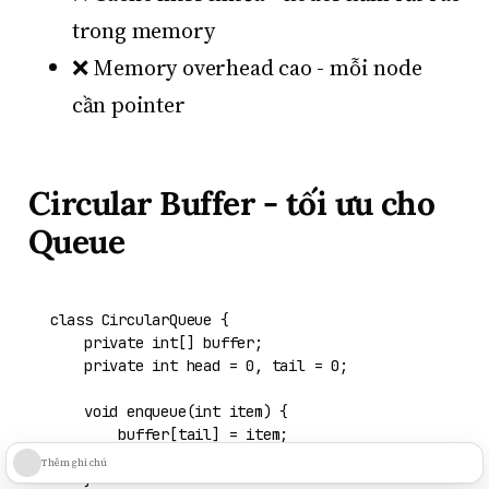
trong memory
❌ Memory overhead cao - mỗi node
cần pointer
Circular Buffer - tối ưu cho
Queue
class
CircularQueue
 {

private
int
[] buffer;

private
int
head
=
0
, tail = 
0
;

void
enqueue
(
int
 item)
 {

        buffer[tail] = item;

        tail = (tail + 
1
) % buffer.length; 
// Wrap 
Thêm ghi chú
    }
