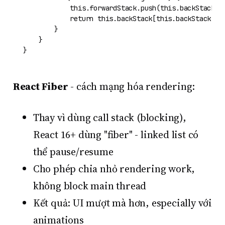
this
.
forwardStack
.
push
(
this
.
backStack
.
p
return
this
.
backStack
[
this
.
backStack
.
le
        }

    }

React Fiber
- cách mạng hóa rendering:
Thay vì dùng call stack (blocking),
React 16+ dùng "fiber" - linked list có
thể pause/resume
Cho phép chia nhỏ rendering work,
không block main thread
Kết quả: UI mượt mà hơn, especially với
animations