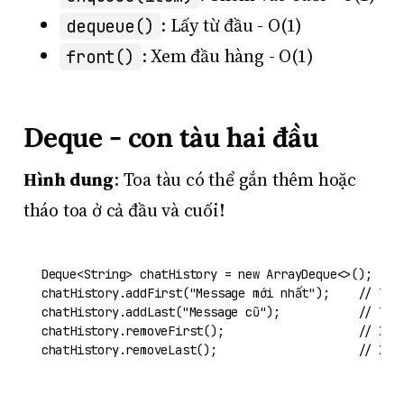
: Lấy từ đầu - O(1)
dequeue()
: Xem đầu hàng - O(1)
front()
Deque - con tàu hai đầu
Hình dung
: Toa tàu có thể gắn thêm hoặc
tháo toa ở cả đầu và cuối!
Deque<String> chatHistory = 
new
ArrayDeque
<>();

chatHistory.addFirst(
"Message mới nhất"
);    
// Thê
chatHistory.addLast(
"Message cũ"
);           
// Thê
chatHistory.removeFirst();                   
// Xóa
chatHistory.removeLast();                    
// Xóa