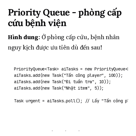
Priority Queue - phòng cấp
cứu bệnh viện
Hình dung
: Ở phòng cấp cứu, bệnh nhân
nguy kịch được ưu tiên dù đến sau!
PriorityQueue<Task> aiTasks = 
new
PriorityQueue
<>();
aiTasks.add(
new
Task
(
"Tấn công player"
, 
100
));    
/
aiTasks.add(
new
Task
(
"Đi tuần tra"
, 
10
));         
/
aiTasks.add(
new
Task
(
"Nhặt item"
, 
5
));            
/
Task
urgent
=
 aiTasks.poll(); 
// Lấy "Tấn công play