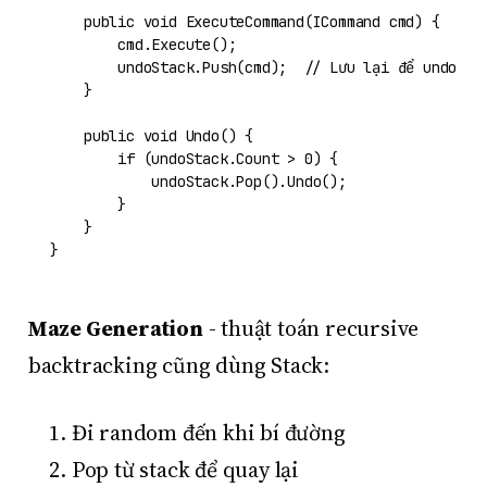
public
void
ExecuteCommand
(
ICommand cmd
)
 {

        cmd.Execute();

        undoStack.Push(cmd);  
// Lưu lại để undo
    }

public
void
Undo
()
 {

if
 (undoStack.Count > 
0
) {

            undoStack.Pop().Undo();

        }

    }

Maze Generation
- thuật toán recursive
backtracking cũng dùng Stack:
Đi random đến khi bí đường
Pop từ stack để quay lại