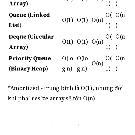
Array)
1)
)
Queue (Linked
O(
O(n
O(1)
O(1)
O(n)
List)
1)
)
Deque (Circular
O(
O(n
O(1)
O(1)
O(n)
Array)
1)
)
Priority Queue
O(lo
O(lo
O(
O(n
O(n)
(Binary Heap)
g n)
g n)
1)
)
*Amortized - trung bình là O(1), nhưng đôi
khi phải resize array sẽ tốn O(n)