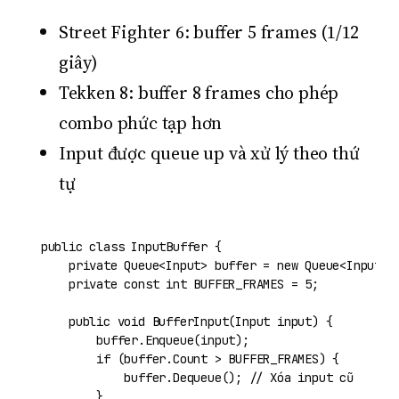
Street Fighter 6: buffer 5 frames (1/12
giây)
Tekken 8: buffer 8 frames cho phép
combo phức tạp hơn
Input được queue up và xử lý theo thứ
tự
public
class
InputBuffer
 {

private
 Queue<Input> buffer = 
new
 Queue<Input>()
private
const
int
 BUFFER_FRAMES = 
5
;

public
void
BufferInput
(
Input input
)
 {

        buffer.Enqueue(input);

if
 (buffer.Count > BUFFER_FRAMES) {

            buffer.Dequeue(); 
// Xóa input cũ
        }
